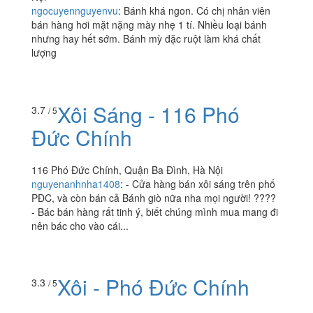
Yenyen Bakery -
3.4
/ 5
Nguyễn Trường Tộ
74 Nguyễn Trường Tộ, P. Trúc Bạch, Quận Ba Đình, Hà
Nội
ngocuyennguyenvu
:
Bánh khá ngon. Có chị nhân viên
bán hàng hơi mặt nặng mày nhẹ 1 tí. Nhiều loại bánh
nhưng hay hết sớm. Bánh mỳ đặc ruột làm khá chất
lượng
Xôi Sáng - 116 Phó
3.7
/ 5
Đức Chính
116 Phó Đức Chính, Quận Ba Đình, Hà Nội
nguyenanhnha1408
:
- Cửa hàng bán xôi sáng trên phố