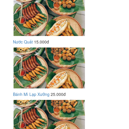
Nước Quất
15.000đ
Bánh Mì Lạp Xưởng
25.000đ