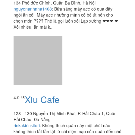
PĐC, và còn bán cả Bánh giò nữa nha mọi người! ????
- Bác bán hàng rất tinh ý, biết chúng mình mua mang đi
nên bác cho vào cái...
Xôi - Phó Đức Chính
3.3
/ 5
134 Phó đức Chính, Quận Ba Đình, Hà Nội
nguyenanhnha1408
:
Bữa sáng mấy ace có qua đây
ngồi ăn xôi. Mấy ace nhường mình cô bé út nên cho
chọn món ???? Thế là gọi luôn xôi Lạp xường ❤❤❤ ❤
Xôi nhiều, ăn mãi k...
Xiu Cafe
4.0
/ 5
128 - 130 Nguyễn Thị Minh Khai, P. Hải Châu 1, Quận
Hải Châu, Đà Nẵng
rinkakirinkitori
:
Không thích quán này một chút nào