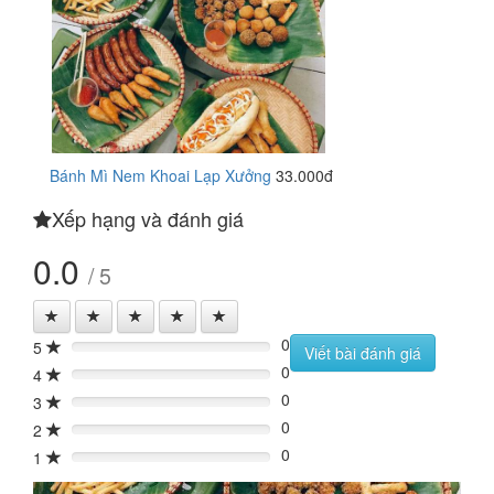
Bánh Mì Nem Khoai Lạp Xưởng
33.000đ
Xếp hạng và đánh giá
0.0
/ 5
0
5
0%
Viết bài đánh giá
0
4
0%
0
3
0%
0
2
0%
0
1
0%