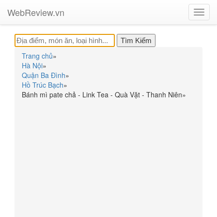
WebReview.vn
Toggl
navig
Trang chủ
»
Hà Nội
»
Quận Ba Đình
»
Hồ Trúc Bạch
»
Bánh mì pate chả - Link Tea - Quà Vặt - Thanh Niên
»