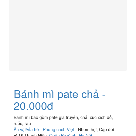
Bánh mì pate chả -
20.000đ
Bánh mì bao gồm pate gia truyền, chả, xúc xích đỏ,
ruốc, rau
Ăn vặt/vỉa hè
-
Phòng cách Việt
-
Nhóm hội
,
Cặp đôi
18 Thanh Niên,
Quận Ba Đình
,
Hà Nội