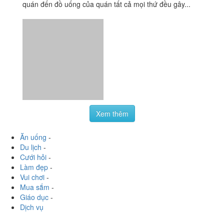
không thích tất tần tật từ cái diện mạo của quán đến chủ
quán đến đồ uống của quán tất cả mọi thứ đều gây...
Xem thêm
Ăn uống
-
Du lịch
-
Cưới hỏi
-
Làm đẹp
-
Vui chơi
-
Mua sắm
-
Giáo dục
-
Dịch vụ