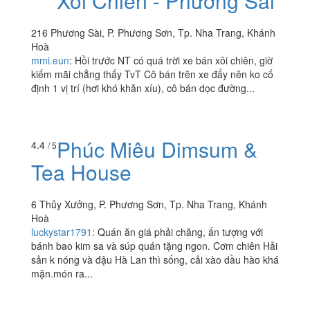
Xôi Chiên - Phương Sài
216 Phương Sài, P. Phương Sơn, Tp. Nha Trang, Khánh
Hoà
mmi.eun
:
Hồi trước NT có quá trời xe bán xôi chiên, giờ
kiếm mãi chẳng thấy TvT Cô bán trên xe đẩy nên ko cố
định 1 vị trí (hơi khó khăn xíu), cô bán dọc đường...
Phúc Miêu Dimsum &
4.4
/ 5
Tea House
6 Thủy Xưởng, P. Phương Sơn, Tp. Nha Trang, Khánh
Hoà
luckystar1791
:
Quán ăn giá phải chăng, ấn tượng với
bánh bao kim sa và súp quán tặng ngon. Cơm chiên Hải
sản k nóng và đậu Hà Lan thì sống, cải xào dầu hào khá
mặn.món ra...