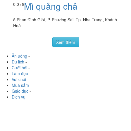
Mì quảng chả
0.0
/ 5
8 Phan Đình Giót, P. Phương Sài, Tp. Nha Trang, Khánh
Hoà
Xem thêm
Ăn uống
-
Du lịch
-
Cưới hỏi
-
Làm đẹp
-
Vui chơi
-
Mua sắm
-
Giáo dục
-
Dịch vụ