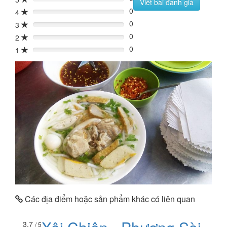
0%
Viết bài đánh giá
0
4
0%
0
3
0%
0
2
0%
0
1
0%
Các địa điểm hoặc sản phẩm khác có liên quan
3.7
/ 5