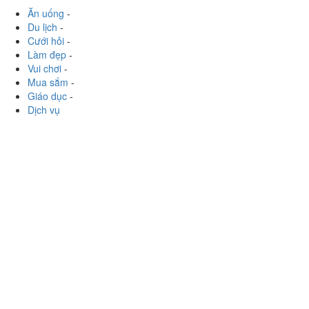
Yersin, P. Lộc Thọ, Tp. Nha Trang, Khánh Hoà
gacungdinh.20177
:
Quán cafe đối diện phòng cấp cứu
bệnh viện tỉnh. Nhìn biển hiệu là biết ở đây chỉ có 2 loại
cafe để uống. Ở đây nhân viên ko được thân thiện cho...
Xem thêm
Ăn uống
-
Du lịch
-
Cưới hỏi
-
Làm đẹp
-
Vui chơi
-
Mua sắm
-
Giáo dục
-
Dịch vụ