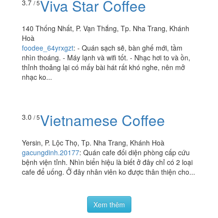
Tầng 1, Ariyana Smart Condotel, 18 Trần Hưng Đạo,
Tp. Nha Trang, Khánh Hoà
thanh.itsme93
:
Đợt tết về quê đi với hội bạn thì mình
thấy chỗ này mới mở giá thì bình thường. Ổn hơn mấy
chỗ khác. Nhạc cũng ok. Hợp gu mình. Cũng thoáng
lịch...
Viva Star Coffee
3.7
/ 5
140 Thống Nhất, P. Vạn Thắng, Tp. Nha Trang, Khánh
Hoà
foodee_64yrxgzt
:
- Quán sạch sẽ, bàn ghế mới, tầm
nhìn thoáng. - Máy lạnh và wifi tốt. - Nhạc hơi to và ồn,
thỉnh thoảng lại có mấy bài hát rất khó nghe, nên mở
nhạc ko...
Vietnamese Coffee
3.0
/ 5