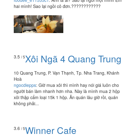
foodee_e11555c1
:
Anh là ai? Sao lại ngồi một mình Em
hai mình! Sao lại ngồi cô đơn.????????????
Xôi Ngã 4 Quang Trung
3.5
/ 5
10 Quang Trung, P. Vạn Thạnh, Tp. Nha Trang, Khánh
Hoà
ngocdiepps
:
Giờ mua xôi thì mình hay nói giá luôn cho
người bán làm nhanh hơn nha. Này là mình mua 2 hộp
xôi thập cẩm loại 15k 1 hộp. Ăn quán lâu giờ rồi, quán
không phải...