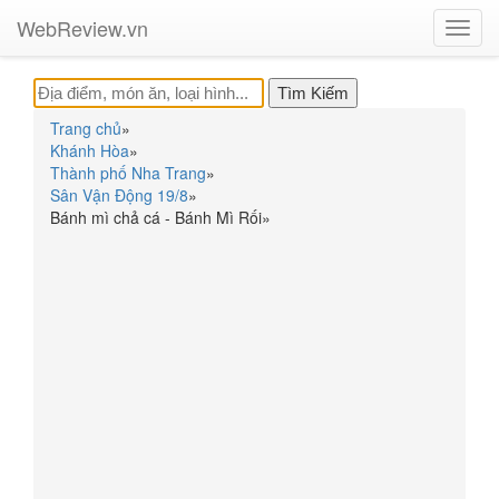
WebReview.vn
Toggl
navig
Trang chủ
»
Khánh Hòa
»
Thành phố Nha Trang
»
Sân Vận Động 19/8
»
Bánh mì chả cá - Bánh Mì Rối
»