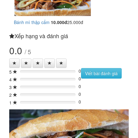
Bánh mì thập cẩm
10.000đ
25.000đ
Xếp hạng và đánh giá
0.0
/ 5
0
5
0%
Viết bài đánh giá
0
4
0%
0
3
0%
0
2
0%
0
1
0%