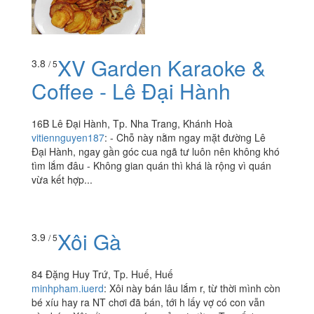
XV Garden Karaoke &
3.8
/ 5
Coffee - Lê Đại Hành
16B Lê Đại Hành, Tp. Nha Trang, Khánh Hoà
vitiennguyen187
:
- Chỗ này nằm ngay mặt đường Lê
Đại Hành, ngay gần góc cua ngã tư luôn nên không khó
tìm lắm đâu - Không gian quán thì khá là rộng vì quán
vừa kết hợp...
Xôi Gà
3.9
/ 5