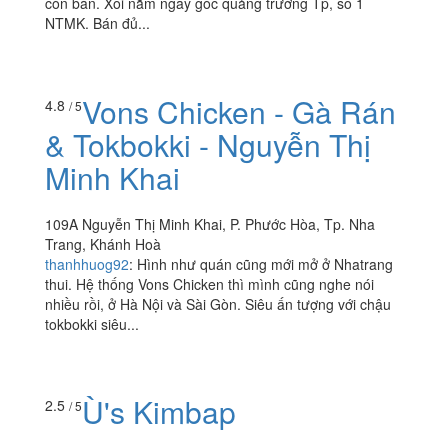
84 Đặng Huy Trứ, Tp. Huế, Huế
minhpham.iuerd
:
Xôi này bán lâu lắm r, từ thời mình còn
bé xíu hay ra NT chơi đã bán, tới h lấy vợ có con vẫn
còn bán. Xôi nằm ngay góc quảng trường Tp, số 1
NTMK. Bán đủ...
Vons Chicken - Gà Rán
4.8
/ 5
& Tokbokki - Nguyễn Thị
Minh Khai
109A Nguyễn Thị Minh Khai, P. Phước Hòa, Tp. Nha
Trang, Khánh Hoà
thanhhuog92
:
Hình như quán cũng mới mở ở Nhatrang