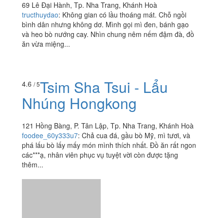
thui. Hệ thống Vons Chicken thì mình cũng nghe nói
nhiều rồi, ở Hà Nội và Sài Gòn. Siêu ấn tượng với chậu
tokbokki siêu...
Ù's Kimbap
2.5
/ 5
69 Lê Đại Hành, Tp. Nha Trang, Khánh Hoà
tructhuydao
:
Không gian có lầu thoáng mát. Chỗ ngồi
bình dân nhưng không dơ. Mình gọi mì đen, bánh gạo
và heo bò nướng cay. Nhìn chung nêm nếm đậm đà, đồ
ăn vừa miệng...
Tsim Sha Tsui - Lẩu
4.6
/ 5
Nhúng Hongkong
121 Hồng Bàng, P. Tân Lập, Tp. Nha Trang, Khánh Hoà