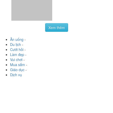
foodee_60y333u7
:
Chả cua đá, gầu bò Mỹ, mì tươi, và
phá lấu bò lấy mấy món mình thích nhất. Đồ ăn rất ngon
các***ạ, nhân viên phục vụ tuyệt vời còn được tặng
thêm...
Xem thêm
Ăn uống
-
Du lịch
-
Cưới hỏi
-
Làm đẹp
-
Vui chơi
-
Mua sắm
-
Giáo dục
-
Dịch vụ