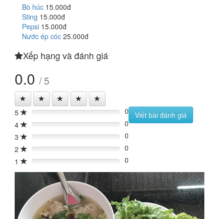
Bò húc
15.000đ
Sting
15.000đ
Pepsi
15.000đ
Nước ép cóc
25.000đ
Xếp hạng và đánh giá
0.0
/ 5
0
5
0%
Viết bài đánh giá
0
4
0%
0
3
0%
0
2
0%
0
1
0%