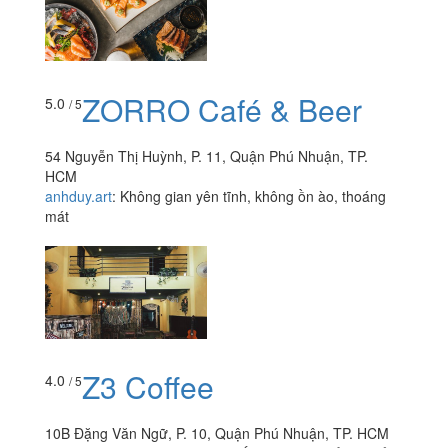
ZORRO Café & Beer
5.0
/ 5
54 Nguyễn Thị Huỳnh, P. 11, Quận Phú Nhuận, TP.
HCM
anhduy.art
:
Không gian yên tĩnh, không ồn ào, thoáng
mát
Z3 Coffee
4.0
/ 5
10B Đặng Văn Ngữ, P. 10, Quận Phú Nhuận, TP. HCM