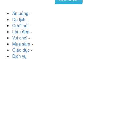
HCM
pebap_lovely
:
Quán yến mới mở trên đường Nguyễn
Trọng Tuyển. Không gian sáng sủa đơn giản. Ở đây là
yến tươi nên mỗi ngày chỉ nấu sẵn 1 ít để khách vào
order là...
Xem thêm
Ăn uống
-
Du lịch
-
Cưới hỏi
-
Làm đẹp
-
Vui chơi
-
Mua sắm
-
Giáo dục
-
Dịch vụ