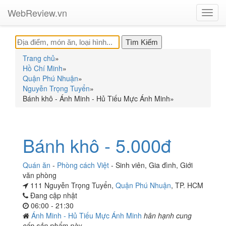
WebReview.vn
Toggl
navig
Trang chủ
»
Hồ Chí Minh
»
Quận Phú Nhuận
»
Nguyễn Trọng Tuyển
»
Bánh khô - Ánh Minh - Hủ Tiếu Mực Ánh Minh
»
Bánh khô - 5.000đ
Quán ăn
-
Phòng cách Việt
-
Sinh viên
,
Gia đình
,
Giới
văn phòng
111 Nguyễn Trọng Tuyển,
Quận Phú Nhuận
, TP. HCM
Đang cập nhật
06:00 - 21:30
Ánh Minh - Hủ Tiếu Mực Ánh Minh
hân hạnh cung
cấp sản phẩm này