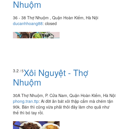
Nhuộm
36 - 38 Thợ Nhuộm , Quận Hoàn Kiếm, Hà Nội
ducanhhoang88
:
closed
Xôi Nguyệt - Thợ
3.2
/ 5
Nhuộm
30A Thợ Nhuộm, P. Cửa Nam, Quận Hoàn Kiếm, Hà Nội
phong.tran.ttp
:
Ai đời ăn bát xôi thập cẩm mà chém tận
90k. Bán thì cũng vừa phải thôi đây làm cho quả như
thế thì bó tay rồi.