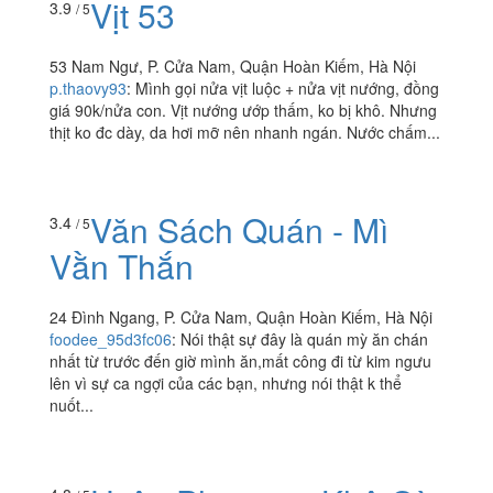
Vịt 53
3.9
/ 5
53 Nam Ngư, P. Cửa Nam, Quận Hoàn Kiếm, Hà Nội
p.thaovy93
:
Mình gọi nửa vịt luộc + nửa vịt nướng, đồng
giá 90k/nửa con. Vịt nướng ướp thấm, ko bị khô. Nhưng
thịt ko đc dày, da hơi mỡ nên nhanh ngán. Nước chấm...
Văn Sách Quán - Mì
3.4
/ 5
Vằn Thắn
24 Đình Ngang, P. Cửa Nam, Quận Hoàn Kiếm, Hà Nội
foodee_95d3fc06
:
Nói thật sự đây là quán mỳ ăn chán
nhất từ trước đến giờ mình ăn,mất công đi từ kim ngưu
lên vì sự ca ngợi của các bạn, nhưng nói thật k thể