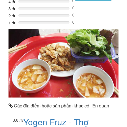
0
4
0%
0
3
0%
0
2
0%
0
1
0%
Các địa điểm hoặc sản phẩm khác có liên quan
Yogen Fruz - Thợ
3.8
/ 5