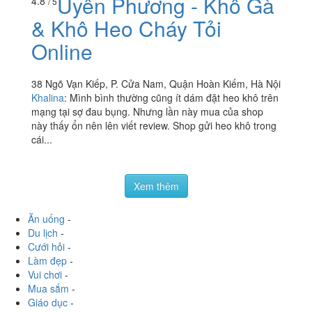
nuốt...
Uyên Phương - Khô Gà
4.8
/ 5
& Khô Heo Cháy Tỏi
Online
38 Ngõ Vạn Kiếp, P. Cửa Nam, Quận Hoàn Kiếm, Hà Nội
Khalina
:
Mình bình thường cũng ít dám đặt heo khô trên
mạng tại sợ đau bụng. Nhưng lần này mua của shop
này thấy ổn nên lên viết review. Shop gửi heo khô trong
cái...
Xem thêm
Ăn uống
-
Du lịch
-
Cưới hỏi
-