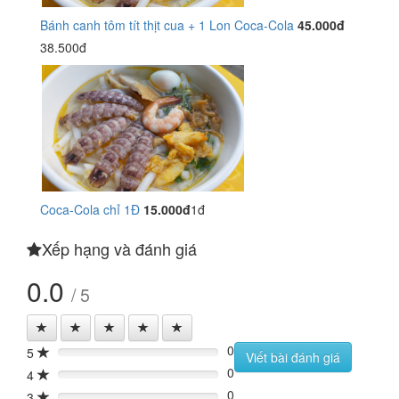
Bánh canh tôm tít thịt cua + 1 Lon Coca-Cola
45.000đ
38.500đ
Coca-Cola chỉ 1Đ
15.000đ
1đ
Xếp hạng và đánh giá
0.0
/ 5
0
5
0%
Viết bài đánh giá
0
4
0%
0
3