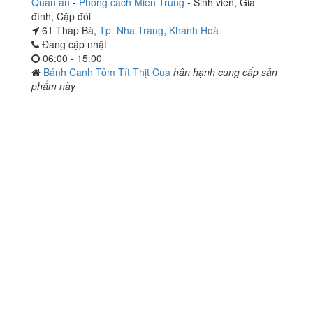
Quán ăn
-
Phong cách Miền Trung
-
Sinh viên
,
Gia
đình
,
Cặp đôi
61 Tháp Bà,
Tp. Nha Trang
,
Khánh Hoà
Đang cập nhật
06:00 - 15:00
Bánh Canh Tôm Tít Thịt Cua
hân hạnh cung cấp sản
phẩm này