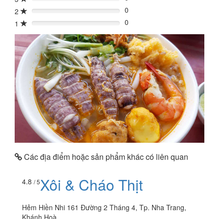
0%
0
2
0%
0
1
0%
Các địa điểm hoặc sản phẩm khác có liên quan
Xôi & Cháo Thịt
4.8
/ 5
Hẻm Hiền Nhi 161 Đường 2 Tháng 4, Tp. Nha Trang,
Khánh Hoà