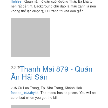
Thanh Mai 879 - Quán
3.3
/ 5
Ăn Hải Sản
79A Cù Lao Trung, Tp. Nha Trang, Khánh Hoà
foodee_1934by36
:
The menu has no prices. You will be
surprised when you get the bill.