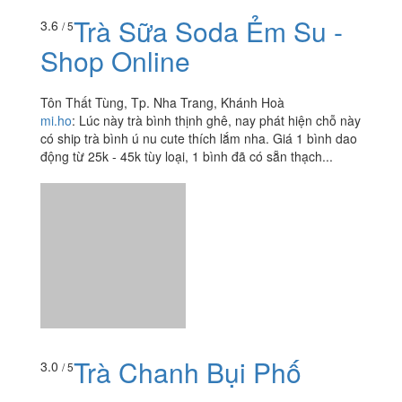
Trà Sữa Soda Ẻm Su -
3.6
/ 5
Shop Online
Tôn Thất Tùng, Tp. Nha Trang, Khánh Hoà
mi.ho
:
Lúc này trà bình thịnh ghê, nay phát hiện chỗ này
có ship trà bình ú nu cute thích lắm nha. Giá 1 bình dao
động từ 25k - 45k tùy loại, 1 bình đã có sẵn thạch...
Trà Chanh Bụi Phố
3.0
/ 5
A701 Chung Cư Hoàng Quân, Thoại Ngọc Hầu, Tp. Nha
Trang, Khánh Hoà
foodee_7vemaq8h
:
Quán làm đồ nhanh, nhưng xoài bỏ
ít muối ớt nên chua. Với lại shop lần sau rút kinh nghiệm
nên bỏ xoài vào ly nhựa có nắp đậy chứ bỏ vào hộp như
này...