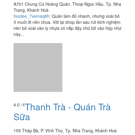
Thanh Trà - Quán Trà
4.0
/ 5
Sữa
155 Tháp Bà, P. Vĩnh Thọ, Tp. Nha Trang, Khánh Hoà
liinhlee
:
.Quán nằm ở gần cuối đường Tháp Bà khá to
nên rất dễ tìm. Background chủ đạo là màu xanh lá nên
không thể lạc được :)).Dù trang trí khá đơn giản,...