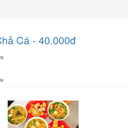
hả Cá - 40.000đ
ng
ày