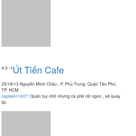
Út Tiến Cafe
4.0
/ 5
25/18/13 Nguyễn Minh Châu , P. Phú Trung, Quận Tân Phú,
TP. HCM
captainn1607
:
Quán tuy nhỏ nhưng cà phê rất ngon , sẽ quay
lại.