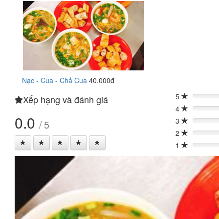
Nạc - Cua - Chả Cua
40.000đ
5
Xếp hạng và đánh giá
0%
4
0%
0.0
3
/ 5
0%
2
0%
1
0%