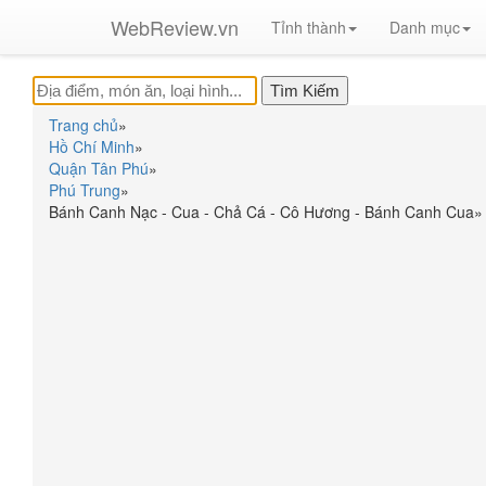
WebReview.vn
Tỉnh thành
Danh mục
Trang chủ
»
Hồ Chí Minh
»
Quận Tân Phú
»
Phú Trung
»
Bánh Canh Nạc - Cua - Chả Cá - Cô Hương - Bánh Canh Cua
»