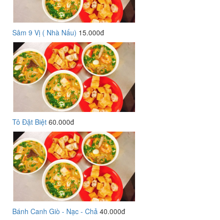
Sâm 9 Vị ( Nhà Nấu)
15.000đ
Tô Đặt Biệt
60.000đ
Bánh Canh Giò - Nạc - Chả
40.000đ