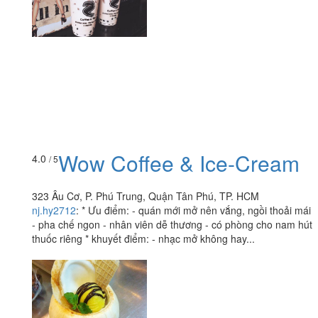
Wow Coffee & Ice-Cream
4.0
/ 5
323 Âu Cơ, P. Phú Trung, Quận Tân Phú, TP. HCM
nj.hy2712
:
* Ưu điểm: - quán mới mở nên vắng, ngồi thoải mái
- pha chế ngon - nhân viên dễ thương - có phòng cho nam hút
thuốc riêng * khuyết điểm: - nhạc mở không hay...