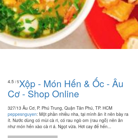
Xộp - Món Hến & Ốc - Âu
4.5
/ 5
Cơ - Shop Online
327/13 Âu Cơ, P. Phú Trung, Quận Tân Phú, TP. HCM
peppesnguyen
:
Một phần nhiều nha, tại mình ăn ít nên bày ra
ít. Nước dùng có mùi cà ri, có rau ngò om (rau ngỗ) nên ăn
như món hến xào cà ri á. Ngọt vừa. Hơi cay để hến...