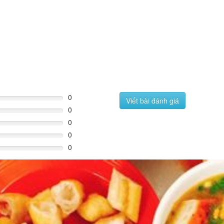
0
Viết bài đánh giá
0
0
0
0