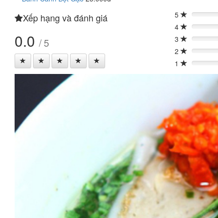
5
Xếp hạng và đánh giá
0%
4
0%
0.0
3
/ 5
0%
2
0%
1
0%