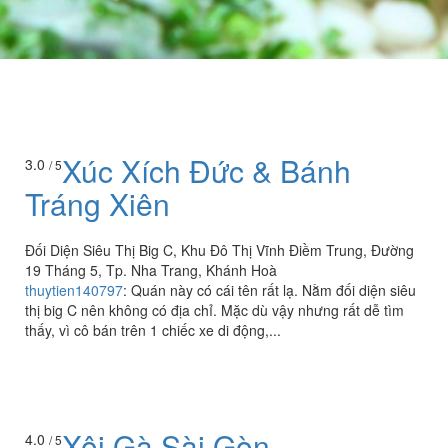
Xúc Xích Đức & Bánh
3.0
/ 5
Tráng Xiên
Đối Diện Siêu Thị Big C, Khu Đô Thị Vĩnh Điềm Trung, Đường
19 Tháng 5, Tp. Nha Trang, Khánh Hoà
thuytien140797
:
Quán này có cái tên rất lạ. Nằm đối diện siêu
thị big C nên không có địa chỉ. Mặc dù vậy nhưng rất dễ tìm
thấy, vì cô bán trên 1 chiếc xe di động,...