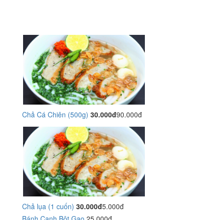
Chả Cá Chiên (500g)
30.000đ
90.000đ
Chả lụa (1 cuốn)
30.000đ
5.000đ
Bánh Canh Bột Gạo
25.000đ