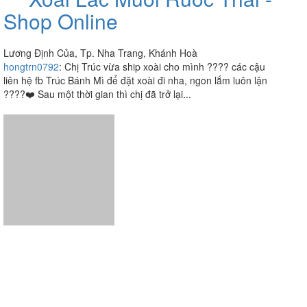
Xoài Lắc Muối Ruốc Thái -
3.7
/ 5
Shop Online
Lương Định Của, Tp. Nha Trang, Khánh Hoà
hongtrn0792
:
Chị Trúc vừa ship xoài cho mình ???? các cậu
liên hệ fb Trúc Bánh Mì để đặt xoài đi nha, ngon lắm luôn lận
????❤️ Sau một thời gian thì chị đã trở lại...