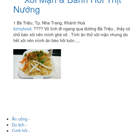
Xôi Mặn & Bánh Hỏi Thịt
3.5
/ 5
Nướng
1 Bà Triệu, Tp. Nha Trang, Khánh Hoà
itzmyfood
:
???? Vô tình đi ngang qua đường Bà Triệu , thấy có
chỗ bán xôi nên mình ghé vô . Tính ăn thử xôi mặn nhưng do
hết xôi nên mình ăn bèo hỏi luôn ,...
Ăn uống
-