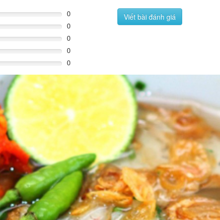
0
Viết bài đánh giá
0
0
0
0