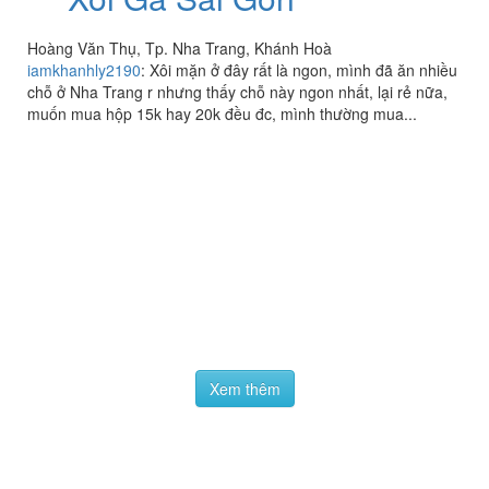
Xôi Gà Sài Gòn
4.0
/ 5
Hoàng Văn Thụ, Tp. Nha Trang, Khánh Hoà
iamkhanhly2190
:
Xôi mặn ở đây rất là ngon, mình đã ăn nhiều
chỗ ở Nha Trang r nhưng thấy chỗ này ngon nhất, lại rẻ nữa,
muốn mua hộp 15k hay 20k đều đc, mình thường mua...
Xem thêm