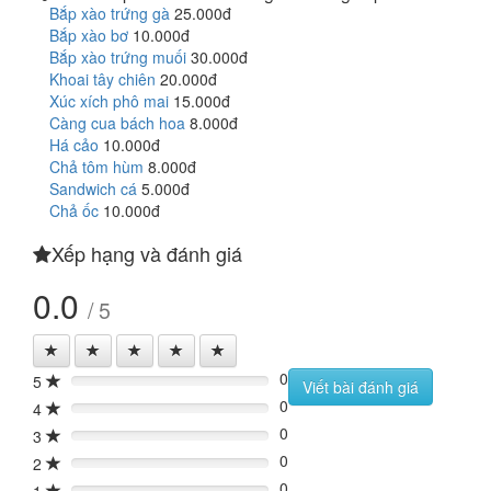
Bắp xào trứng gà
25.000đ
Bắp xào bơ
10.000đ
Bắp xào trứng muối
30.000đ
Khoai tây chiên
20.000đ
Xúc xích phô mai
15.000đ
Càng cua bách hoa
8.000đ
Há cảo
10.000đ
Chả tôm hùm
8.000đ
Sandwich cá
5.000đ
Chả ốc
10.000đ
Xếp hạng và đánh giá
0.0
/ 5
0
5
0%
Viết bài đánh giá
0
4
0%
0
3
0%
0
2
0%
0