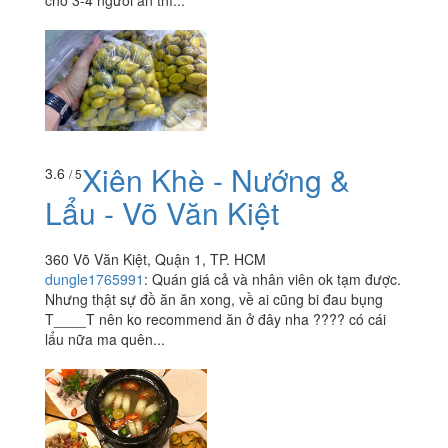
Xiên Khè - Nướng &
3.6
/ 5
Lẩu - Võ Văn Kiệt
360 Võ Văn Kiệt, Quận 1, TP. HCM
dungle1765991
:
Quán giá cả và nhân viên ok tạm được.
Nhưng thật sự đồ ăn ăn xong, về ai cũng bi đau bụng
T____T nên ko recommend ăn ở đây nha ???? có cái
lẩu nữa ma quên...