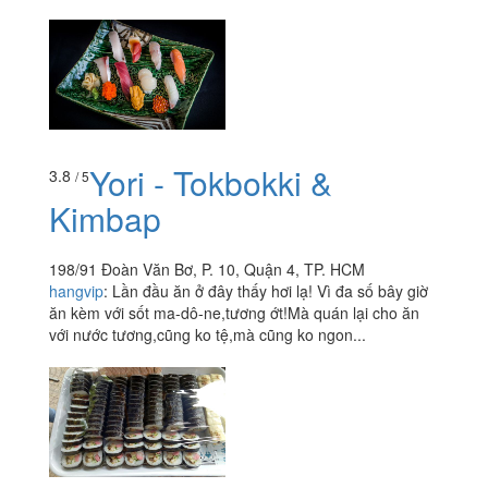
Yori - Tokbokki &
3.8
/ 5
Kimbap
198/91 Đoàn Văn Bơ, P. 10, Quận 4, TP. HCM
hangvip
:
Lần đầu ăn ở đây thấy hơi lạ! Vì đa số bây giờ
ăn kèm với sốt ma-dô-ne,tương ớt!Mà quán lại cho ăn
với nước tương,cũng ko tệ,mà cũng ko ngon...