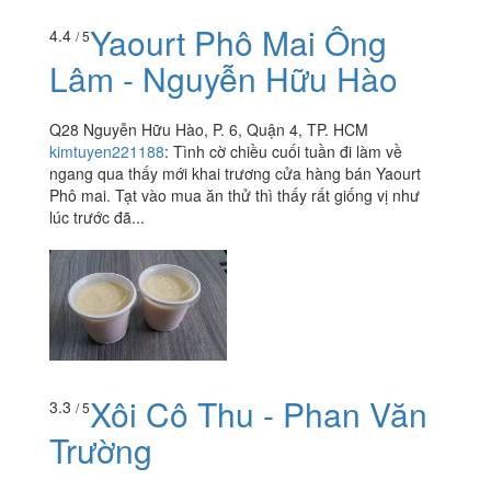
Yaourt Phô Mai Ông
4.4
/ 5
Lâm - Nguyễn Hữu Hào
Q28 Nguyễn Hữu Hào, P. 6, Quận 4, TP. HCM
kimtuyen221188
:
Tình cờ chiều cuối tuần đi làm về
ngang qua thấy mới khai trương cửa hàng bán Yaourt
Phô mai. Tạt vào mua ăn thử thì thấy rất giống vị như
lúc trước đã...
Xôi Cô Thu - Phan Văn
3.3
/ 5
Trường