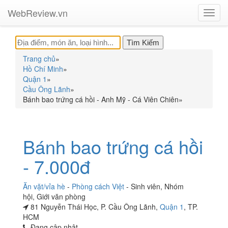
WebReview.vn
Toggl
navig
Trang chủ
»
Hồ Chí Minh
»
Quận 1
»
Cầu Ông Lãnh
»
Bánh bao trứng cá hồi - Anh Mỹ - Cá Viên Chiên
»
Bánh bao trứng cá hồi
- 7.000đ
Ăn vặt/vỉa hè
-
Phòng cách Việt
-
Sinh viên
,
Nhóm
hội
,
Giới văn phòng
81 Nguyễn Thái Học, P. Cầu Ông Lãnh,
Quận 1
, TP.
HCM
Đang cập nhật