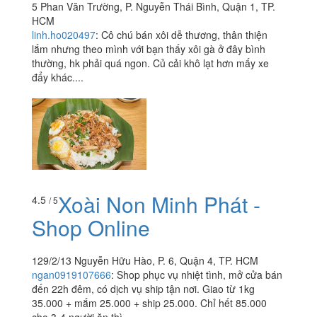
5 Phan Văn Trường, P. Nguyễn Thái Bình, Quận 1, TP.
HCM
linh.ho020497
:
Cô chú bán xôi dễ thương, thân thiện
lắm nhưng theo mình với bạn thấy xôi gà ở đây bình
thường, hk phải quá ngon. Củ cải khô lạt hơn mấy xe
đẩy khác....
Xoài Non Minh Phát -
4.5
/ 5
Shop Online
129/2/13 Nguyễn Hữu Hào, P. 6, Quận 4, TP. HCM
ngan0919107666
:
Shop phục vụ nhiệt tình, mở cửa bán
đến 22h đêm, có dịch vụ ship tận nơi. Giao từ 1kg
35.000 + mắm 25.000 + ship 25.000. Chỉ hết 85.000
cho 3-4 người ăn thì...