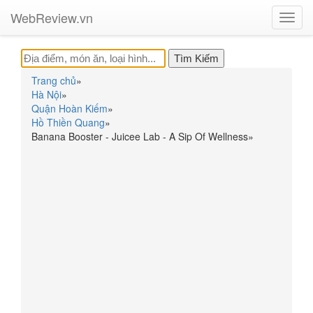
WebReview.vn
Toggl
navig
Trang chủ
»
Hà Nội
»
Quận Hoàn Kiếm
»
Hồ Thiền Quang
»
Banana Booster - Juicee Lab - A Sip Of Wellness
»