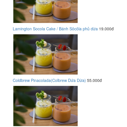
Lamington Socola Cake / Bánh Sôcôla phủ dừa
19.000đ
Coldbrew Pinacolada(Colbrew Dứa Dừa)
55.000đ