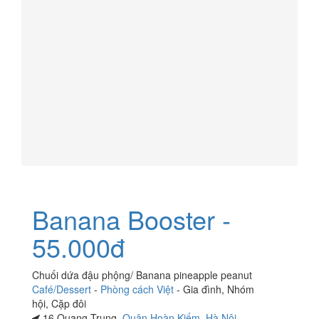
Banana Booster -
55.000đ
Chuối dứa đậu phộng/ Banana pineapple peanut
Café/Dessert
-
Phòng cách Việt
-
Gia đình
,
Nhóm
hội
,
Cặp đôi
16 Quang Trung,
Quận Hoàn Kiếm
,
Hà Nội