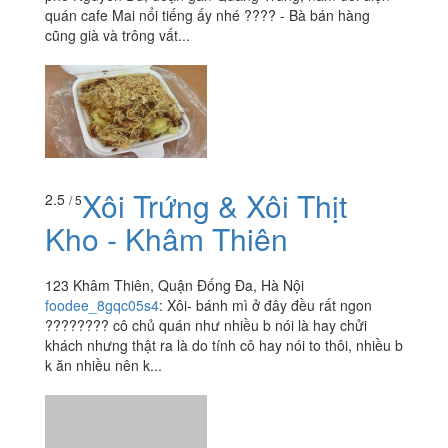
quán cafe Mai nổi tiếng ấy nhé ???? - Bà bán hàng
cũng già và trông vất...
Xôi Trứng & Xôi Thịt
2.5
/ 5
Kho - Khâm Thiên
123 Khâm Thiên, Quận Đống Đa, Hà Nội
foodee_8gqc05s4
:
Xôi- bánh mì ở đây đều rất ngon
???????? cô chủ quán như nhiều b nói là hay chửi
khách nhưng thật ra là do tính cô hay nói to thôi, nhiều b
k ăn nhiều nên k...
2.6
/ 5