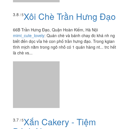
tĩnh mịch nằm trong ngõ nhỏ có 1 quán hàng nt... trc hết
là chè vs...
Xắn Cakery - Tiệm
3.7
/ 5
Bánh Ngọt
Tầng 8B, 19-21 ngõ Yên Ninh, toà An Bình Tower, P.
Trúc Bạch, Quận Ba Đình, Hà Nội
luchopthantien
:
Mình ghé qua tiệm mua bánh vào giờ
tan tầm chiều nay. Tiệm tương đối nhỏ, nghe nói hồi
trước chỉ bán online nhưng giờ có cửa hàng bán take