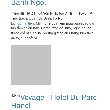
away, cũng tốt vì...
Voyage - Hotel Du Parc
4.9
/ 5
Hanoi
84 Trần Nhân Tông, Quận Hai Bà Trưng, Hà Nội
dieuanhnguyenvu1008
: