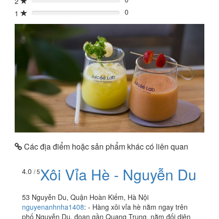
2
0%
0
1
0%
Các địa điểm hoặc sản phẩm khác có liên quan
Xôi Vỉa Hè - Nguyễn Du
4.0
/ 5
53 Nguyễn Du, Quận Hoàn Kiếm, Hà Nội
nguyenanhnha1408
:
- Hàng xôi vỉa hè nằm ngay trên
phố Nguyễn Du, đoạn gần Quang Trung, nằm đối diện