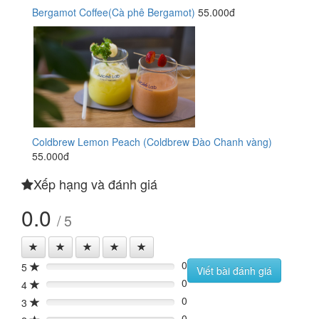
Bergamot Coffee(Cà phê Bergamot)
55.000đ
Coldbrew Lemon Peach (Coldbrew Đào Chanh vàng)
55.000đ
Xếp hạng và đánh giá
0.0
/ 5
0
5
0%
Viết bài đánh giá
0
4
0%
0
3
0%
0