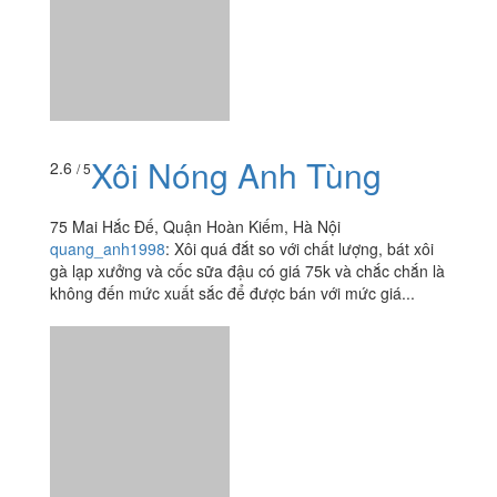
Xôi Nóng Anh Tùng
75 Mai Hắc Đế, Quận Hoàn Kiếm, Hà Nội
quang_anh1998
:
Xôi quá đắt so với chất lượng, bát xôi
gà lạp xưởng và cốc sữa đậu có giá 75k và chắc chắn là
không đến mức xuất sắc để được bán với mức giá...
Xôi Chè Trần Hưng Đạo
3.8
/ 5
66B Trần Hưng Đạo, Quận Hoàn Kiếm, Hà Nội
mimi_cute_lovely
:
Quán chè và bánh chay đc khá nh ng
biết đến dọc vỉa hè con phố trần hưng đạo. Trong kgian