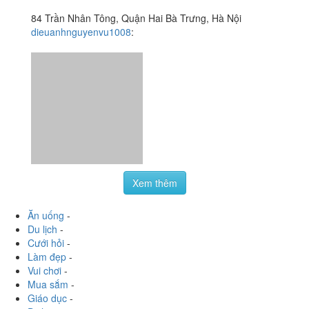
Xem thêm
Ăn uống
-
Du lịch
-
Cưới hỏi
-
Làm đẹp
-
Vui chơi
-
Mua sắm
-
Giáo dục
-
Dịch vụ