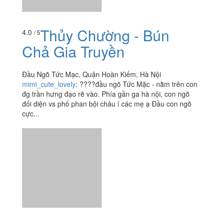
Thủy Chường - Bún
4.0
/ 5
Chả Gia Truyền
Đầu Ngõ Tức Mạc, Quận Hoàn Kiếm, Hà Nội
mimi_cute_lovely
:
????đầu ngõ Tức Mặc - nằm trên con
đg trần hưng đạo rẽ vào. Phía gần ga hà nội, con ngõ
đối diện vs phố phan bội châu í các mẹ ạ Đầu con ngõ
cực...