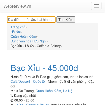
WebReview.vn
Toggl
navig
Trang chủ
»
Hà Nội
»
Quận Hoàn Kiếm
»
Cung văn hóa Hữu Nghị
»
Bạc Xỉu - Lò Xo - Coffee & Bakery
»
Bạc Xỉu - 45.000đ
Nước Ép Dứa và Bí Đao giúp giảm cân, thanh lọc cơ thể.
Café/Dessert
-
Quốc tế
-
Nhóm hội
,
Giới văn phòng
,
Cặp
đôi
10 Dã Tượng,
Quận Hoàn Kiếm
,
Hà Nội
Đang cập nhật
08:00 - 23:00
Lò Xo - Coffee & Bakery
hân hạnh cung cấp sản