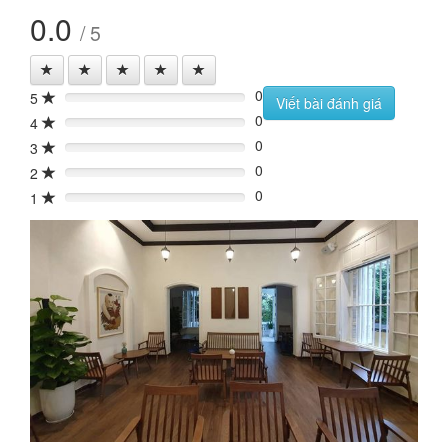
0.0
/ 5
0
5
0%
Viết bài đánh giá
0
4
0%
0
3
0%
0
2
0%
0
1
0%