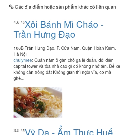
Các địa điểm hoặc sản phẩm khác có liên quan
Xôi Bánh Mì Cháo -
4.6
/ 5
Trần Hưng Đạo
106B Trần Hưng Đạo, P. Cửa Nam, Quận Hoàn Kiếm,
Hà Nội
chulymee
:
Quán nằm ở gần chỗ ga lê duẩn, đối diện
capital tower và tòa nhà cao gì đó không nhớ tên. Để xe
không cần trông dắt Không gian thì ngồi vỉa, cơ mà
ghế...
Vỹ Dạ - Ẩm Thực Huế
3.5
/ 5