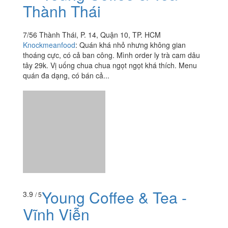
Thành Thái
7/56 Thành Thái, P. 14, Quận 10, TP. HCM
Knockmeanfood
:
Quán khá nhỏ nhưng không gian
thoáng cực, có cả ban công. Mình order ly trà cam dâu
tây 29k. Vị uống chua chua ngọt ngọt khá thích. Menu
quán đa dạng, có bán cả...
Young Coffee & Tea -
3.9
/ 5
Vĩnh Viễn
152/12 Vĩnh Viễn, P. 9, Quận 10, TP. HCM
sagi_freak
:
Ghé quán nhiều lần pvụ khá dễ thương, thức
uống ngon giá hợp túi tiền, quán tụ tập tán dóc khá oke,
style quán hòa hợp thiên nhiên nhiều cây cỏ, decor
khá...