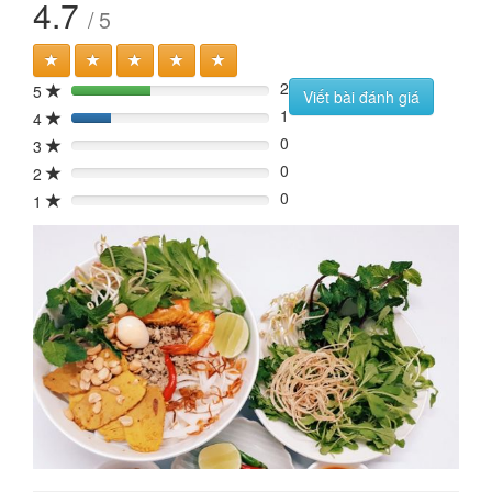
4.7
/ 5
2
5
40%
Viết bài đánh giá
1
4
20%
0
3
0%
0
2
0%
0
1
0%