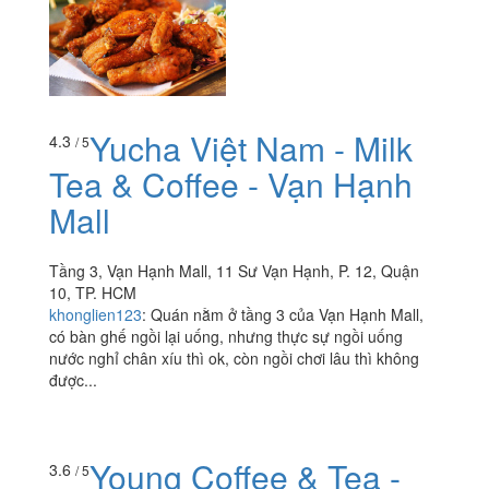
Yucha Việt Nam - Milk
4.3
/ 5
Tea & Coffee - Vạn Hạnh
Mall
Tầng 3, Vạn Hạnh Mall, 11 Sư Vạn Hạnh, P. 12, Quận
10, TP. HCM
khonglien123
:
Quán nằm ở tầng 3 của Vạn Hạnh Mall,
có bàn ghế ngồi lại uống, nhưng thực sự ngồi uống
nước nghỉ chân xíu thì ok, còn ngồi chơi lâu thì không
được...
Young Coffee & Tea -
3.6
/ 5