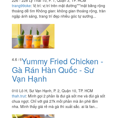
226 - 228 Lý Thái Tổ, P. 1, Quận 3, TP. HCM
trang99oke
:
Vị trí: vị trí trên mặt đường***mặt bằng rộng
thoáng dễ tìm Không gian: không gian thoáng rộng, tràn
ngập ánh sáng, trang trí đẹp nhiều góc tự sướng...
Yummy Fried Chicken -
4.6
/ 5
Gà Rán Hàn Quốc - Sư
Vạn Hạnh
010 Lô H, Sư Vạn Hạnh, P. 2, Quận 10, TP. HCM
thah.trut
:
Mình gọi 2 phần là đui gà sốt me và đùi gà sốt
chua ngọt. Chỉ với giá 27k mỗi phần mà ăn phê lắm
nha. Mình thấy giá rẻ mà gà thì xuất sắc. ai là fan...