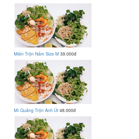
Miến Trộn Nấm Size M
39.000đ
Mì Quảng Trộn Anh Út
48.000đ