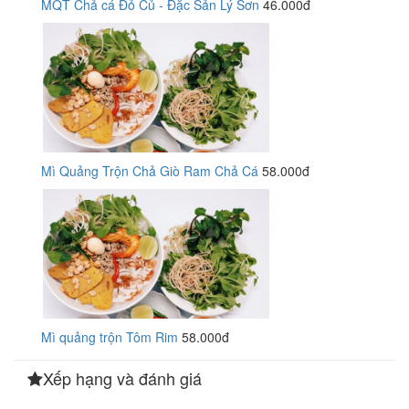
MQT Chả cá Đỏ Củ - Đặc Sản Lý Sơn
46.000đ
Mì Quảng Trộn Chả Giò Ram Chả Cá
58.000đ
Mì quảng trộn Tôm Rim
58.000đ
Xếp hạng và đánh giá