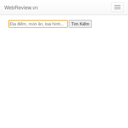
WebReview.vn
Toggl
navig