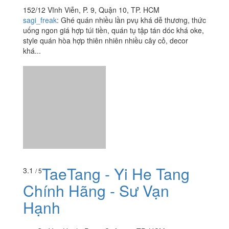
TaeTang - Yi He Tang
3.1
/ 5
Chính Hãng - Sư Vạn
Hạnh
666 Sư Vạn Hạnh, P. 12, Quận 10, TP. HCM
myachan
:
S