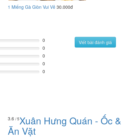
1 Miếng Gà Giòn Vui Vẻ
30.000đ
0
Viết bài đánh giá
0
0
0
0
Xuân Hưng Quán - Ốc &
3.6
/ 5
Ăn Vặt