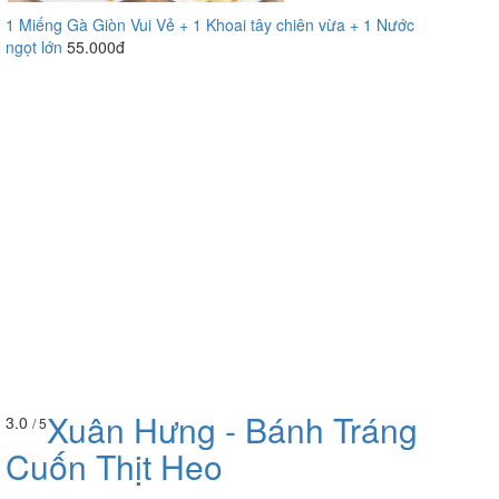
1 Miếng Gà Giòn Vui Vẻ + 1 Khoai tây chiên vừa + 1 Nước
ngọt lớn
55.000đ
Xuân Hưng - Bánh Tráng
3.0
/ 5
Cuốn Thịt Heo