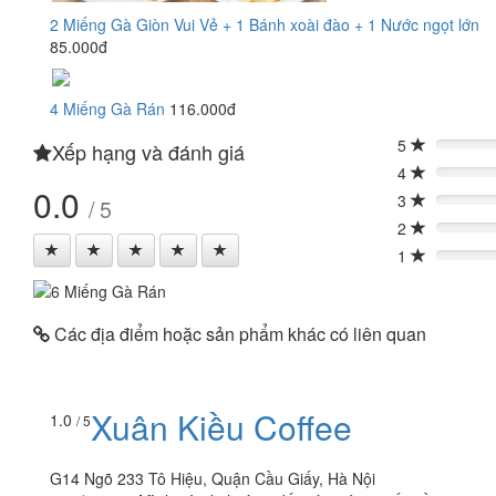
2 Miếng Gà Giòn Vui Vẻ + 1 Bánh xoài đào + 1 Nước ngọt lớn
85.000đ
4 Miếng Gà Rán
116.000đ
5
Xếp hạng và đánh giá
0%
4
0%
0.0
3
/ 5
0%
2
0%
1
0%
Các địa điểm hoặc sản phẩm khác có liên quan
Xuân Kiều Coffee
1.0
/ 5
G14 Ngõ 233 Tô Hiệu, Quận Cầu Giấy, Hà Nội