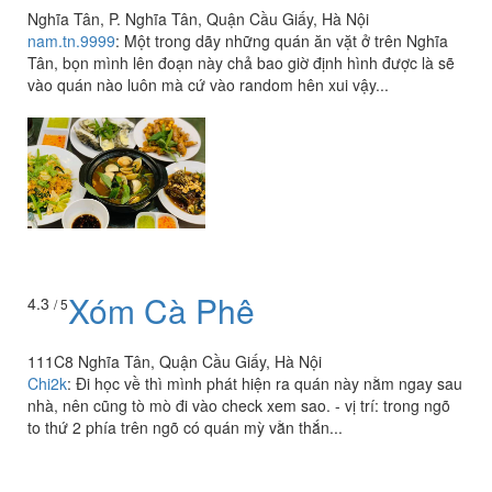
Nghĩa Tân, P. Nghĩa Tân, Quận Cầu Giấy, Hà Nội
nam.tn.9999
:
Một trong dãy những quán ăn vặt ở trên Nghĩa
Tân, bọn mình lên đoạn này chả bao giờ định hình được là sẽ
vào quán nào luôn mà cứ vào random hên xui vậy...
Xóm Cà Phê
4.3
/ 5
111C8 Nghĩa Tân, Quận Cầu Giấy, Hà Nội
Chi2k
:
Đi học về thì mình phát hiện ra quán này nằm ngay sau
nhà, nên cũng tò mò đi vào check xem sao. - vị trí: trong ngõ
to thứ 2 phía trên ngõ có quán mỳ vằn thắn...