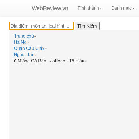
WebReview.vn
Tỉnh thành
Danh mục
Trang chủ
»
Hà Nội
»
Quận Cầu Giấy
»
Nghĩa Tân
»
6 Miếng Gà Rán - Jollibee - Tô Hiệu
»