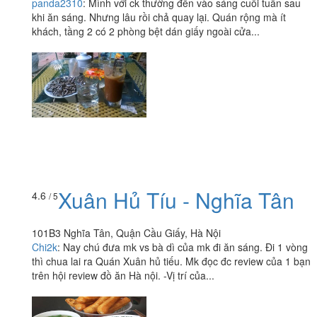
panda2310
:
Mình với ck thường đến vào sáng cuối tuần sau
khi ăn sáng. Nhưng lâu rồi chả quay lại. Quán rộng mà ít
khách, tầng 2 có 2 phòng bệt dán giấy ngoài cửa...
Xuân Hủ Tíu - Nghĩa Tân
4.6
/ 5
101B3 Nghĩa Tân, Quận Cầu Giấy, Hà Nội
Chi2k
:
Nay chú đưa mk vs bà dì của mk đi ăn sáng. Đi 1 vòng
thì chua lai ra Quán Xuân hủ tiếu. Mk đọc đc review của 1 bạn
trên hội review đồ ăn Hà nội. -Vị trí của...