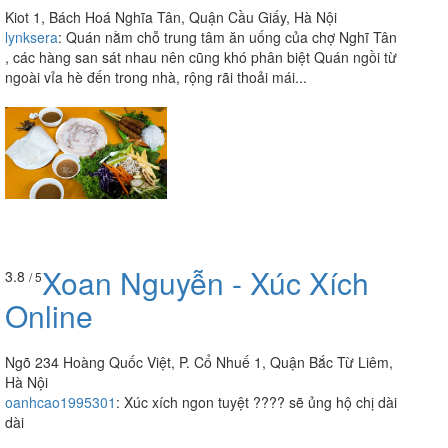
Kiot 1, Bách Hoá Nghĩa Tân, Quận Cầu Giấy, Hà Nội
lynksera
:
Quán nằm chỗ trung tâm ăn uống của chợ Nghĩ Tân
, các hàng san sát nhau nên cũng khó phân biệt Quán ngồi từ
ngoài vỉa hè đến trong nhà, rộng rãi thoải mái...
Xoan Nguyễn - Xúc Xích
3.8
/ 5
Online
Ngõ 234 Hoàng Quốc Việt, P. Cổ Nhuế 1, Quận Bắc Từ Liêm,
Hà Nội
oanhcao1995301
:
Xúc xích ngon tuyệt ???? sẽ ủng hộ chị dài
dài