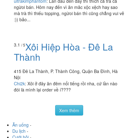
ultrakimphantom
:
Lần đầu đến đây thì thích cả trà cả
ngừoi bán. Hôm nay đến vì ăn măc xộc xệch hay sao
mà trà thì thiếu topping, ngừoi bán thì cũng chẳng vui vẻ
:)) bảo...
Xôi Hiệp Hòa - Đê La
3.1
/ 5
Thành
415 Đê La Thành, P. Thành Công, Quận Ba Đình, Hà
Nội
Chi2k
:
Xôi ở đây ăn đêm nổi tiếng rồi nha, cứ lần nào
đói là mình lại order về í????
Xem thêm
Ăn uống
-
Du lịch
-
Cưới hỏi
-