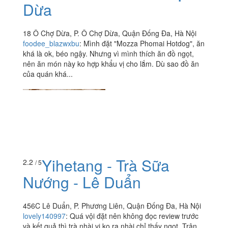
Dừa
18 Ô Chợ Dừa, P. Ô Chợ Dừa, Quận Đống Đa, Hà Nội
foodee_blazwxbu
:
Mình đặt "Mozza Phomai Hotdog", ăn
khá là ok, béo ngậy. Nhưng vì mình thích ăn đồ ngọt,
nên ăn món này ko hợp khẩu vị cho lắm. Dù sao đồ ăn
của quán khá...
Yihetang - Trà Sữa
2.2
/ 5
Nướng - Lê Duẩn
456C Lê Duẩn, P. Phương Liên, Quận Đống Đa, Hà Nội
lovely140997
:
Quá vội đặt nên không đọc review trước
và kết quả thì trà nhài vị ko ra nhài chỉ thấy ngọt. Trân