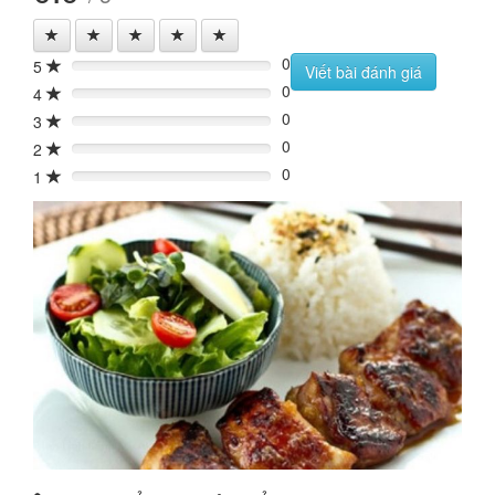
0
5
0%
Viết bài đánh giá
0
4
0%
0
3
0%
0
2
0%
0
1
0%