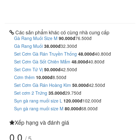
Các sản phẩm khác có cùng nhà cung cấp
Gà Rang Muối Size M
90.000đ
76.500đ
Gà Rang Muối
38.000đ
32.300đ
Set Cơm Gà Rán Truyền Thống
48.000đ
40.800đ
Set Cơm Gà Sốt Chiên Mắm
48.000đ
40.800đ
Set Cơm Tứ Vị
50.000đ
42.500đ
Cơm thêm
10.000đ
8.500đ
Set Cơm Gà Rán Hoàng Kim
50.000đ
42.500đ
Set cơm 2 Trứng
35.000đ
29.750đ
Sụn gà rang muối size L
120.000đ
102.000đ
Sụn gà rang muối size M
80.000đ
68.000đ
Xếp hạng và đánh giá
0.0
/ 5