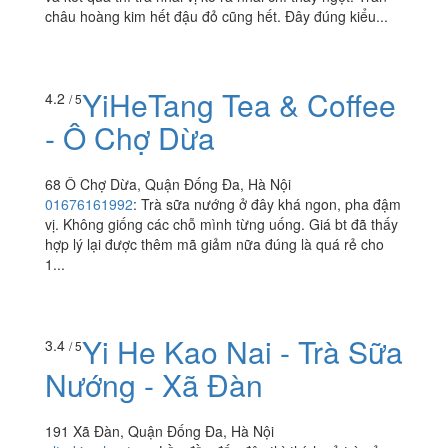
châu hoàng kim hết đậu đỏ cũng hết. Đây đúng kiểu...
YiHeTang Tea & Coffee
4.2
/ 5
- Ô Chợ Dừa
68 Ô Chợ Dừa, Quận Đống Đa, Hà Nội
01676161992
:
Trà sữa nướng ở đây khá ngon, pha đậm
vị. Không giống các chỗ mình từng uống. Giá bt đã thấy
hợp lý lại được thêm mã giảm nữa đúng là quá rẻ cho
1...
Yi He Kao Nai - Trà Sữa
3.4
/ 5
Nướng - Xã Đàn
191 Xã Đàn, Quận Đống Đa, Hà Nội