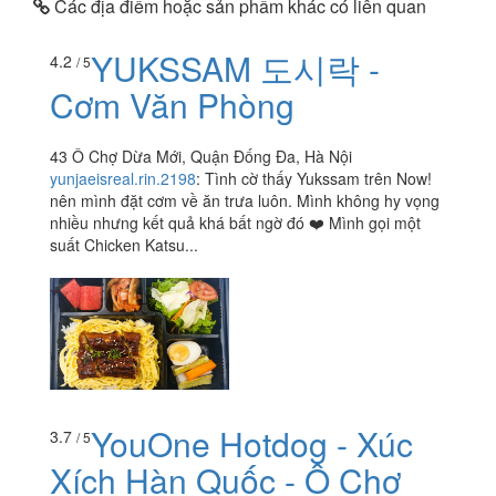
Các địa điểm hoặc sản phẩm khác có liên quan
YUKSSAM 도시락 -
4.2
/ 5
Cơm Văn Phòng
43 Ô Chợ Dừa Mới, Quận Đống Đa, Hà Nội
yunjaeisreal.rin.2198
:
Tình cờ thấy Yukssam trên Now!
nên mình đặt cơm về ăn trưa luôn. Mình không hy vọng
nhiều nhưng kết quả khá bất ngờ đó ❤️ Mình gọi một
suất Chicken Katsu...
YouOne Hotdog - Xúc
3.7
/ 5
Xích Hàn Quốc - Ô Chợ