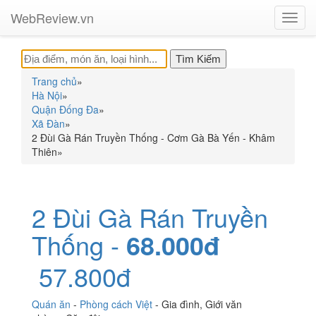
WebReview.vn
Toggl
navig
Trang chủ
»
Hà Nội
»
Quận Đống Đa
»
Xã Đàn
»
2 Đùi Gà Rán Truyền Thống - Cơm Gà Bà Yến - Khâm
Thiên
»
2 Đùi Gà Rán Truyền
Thống -
68.000đ
57.800đ
Quán ăn
-
Phòng cách Việt
-
Gia đình
,
Giới văn