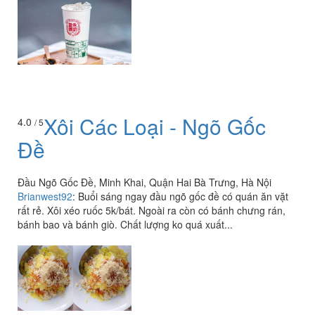
Xôi Các Loại - Ngõ Gốc
4.0
/ 5
Đề
Đầu Ngõ Gốc Đề, Minh Khai, Quận Hai Bà Trưng, Hà Nội
Brianwest92
:
Buổi sáng ngay đầu ngõ gốc đề có quán ăn vặt
rất rẻ. Xôi xéo ruốc 5k/bát. Ngoài ra còn có bánh chưng rán,
bánh bao và bánh giò. Chất lượng ko quá xuất...