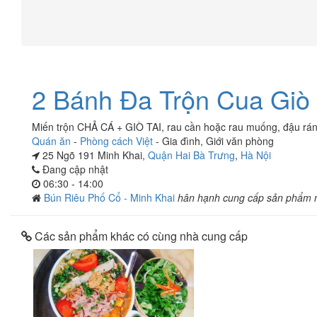
2 Bánh Đa Trộn Cua Giò 
Miến trộn CHẢ CÁ + GIÒ TAI, rau cần hoặc rau muống, đậu rán 
Quán ăn
-
Phòng cách Việt
-
Gia đình
,
Giới văn phòng
25 Ngõ 191 Minh Khai,
Quận Hai Bà Trưng
,
Hà Nội
Đang cập nhật
06:30 - 14:00
Bún Riêu Phố Cổ - Minh Khai
hân hạnh cung cấp sản phẩm 
Các sản phẩm khác có cùng nhà cung cấp