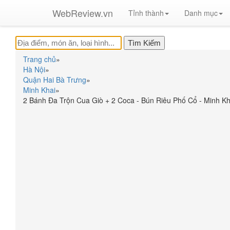
WebReview.vn
Tỉnh thành
Danh mục
Trang chủ
»
Hà Nội
»
Quận Hai Bà Trưng
»
Minh Khai
»
2 Bánh Đa Trộn Cua Giò + 2 Coca - Bún Riêu Phố Cổ - Minh Kh