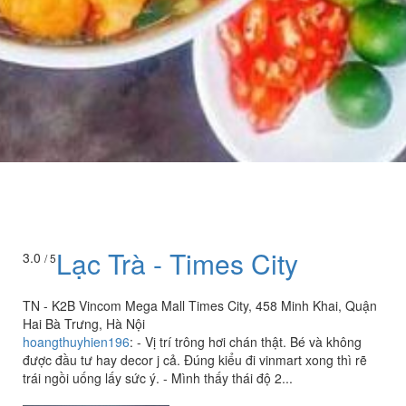
Lạc Trà - Times City
3.0
/ 5
TN - K2B Vincom Mega Mall Times City, 458 Minh Khai, Quận
Hai Bà Trưng, Hà Nội
hoangthuyhien196
:
- Vị trí trông hơi chán thật. Bé và không
được đầu tư hay decor j cả. Đúng kiểu đi vinmart xong thì rẽ
trái ngồi uống lấy sức ý. - Mình thấy thái độ 2...