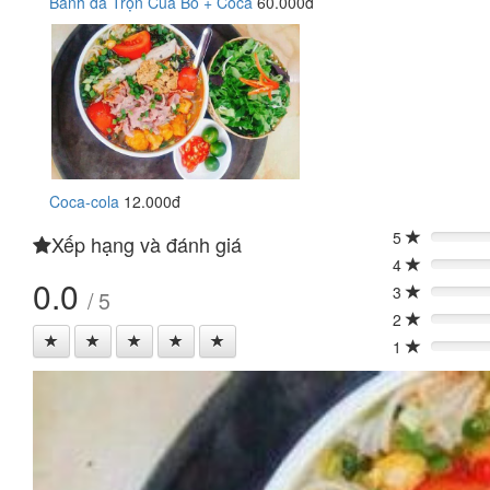
Bánh đa Trộn Cua Bò + Coca
60.000đ
Coca-cola
12.000đ
5
Xếp hạng và đánh giá
0%
4
0%
0.0
3
/ 5
0%
2
0%
1
0%