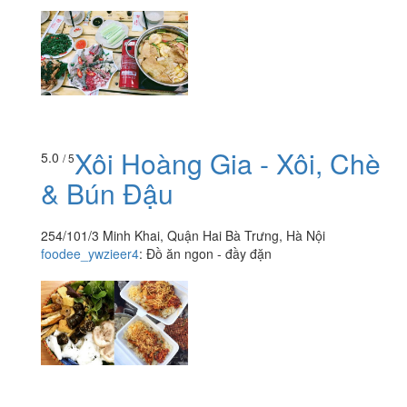
Xôi Hoàng Gia - Xôi, Chè
5.0
/ 5
& Bún Đậu
254/101/3 Minh Khai, Quận Hai Bà Trưng, Hà Nội
foodee_ywzieer4
:
Đồ ăn ngon - đầy đặn