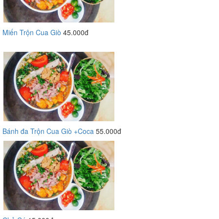
Miến Trộn Cua Giò
45.000đ
Bánh đa Trộn Cua Giò +Coca
55.000đ