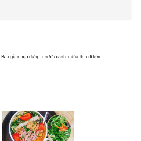
án Bao gồm hộp đựng + nước canh + đũa thìa đi kèm