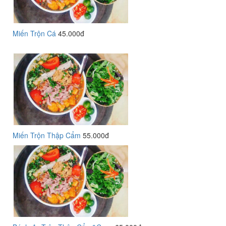
Miến Trộn Cá
45.000đ
Miến Trộn Thập Cẩm
55.000đ