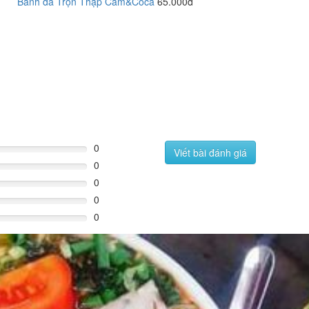
Bánh đa Trộn Thập Cẩm&Coca
65.000đ
0
Viết bài đánh giá
0
0
0
0