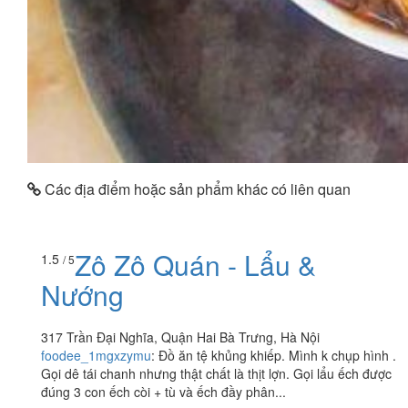
Các địa điểm hoặc sản phẩm khác có liên quan
Zô Zô Quán - Lẩu &
1.5
/ 5
Nướng
317 Trần Đại Nghĩa, Quận Hai Bà Trưng, Hà Nội
foodee_1mgxzymu
:
Đồ ăn tệ khủng khiếp. Mình k chụp hình .
Gọi dê tái chanh nhưng thật chất là thịt lợn. Gọi lẩu ếch được
đúng 3 con ếch còi + tù và ếch đầy phân...