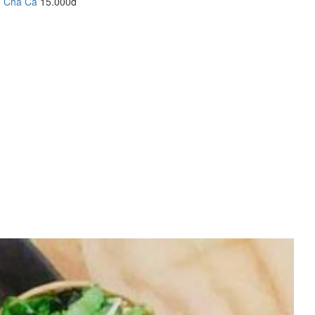
Chả Cá
15.000đ