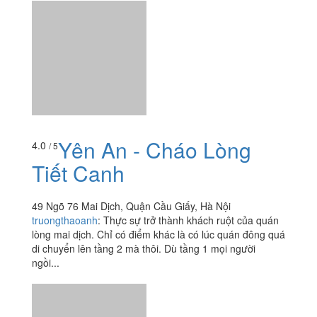
ngomyanh.711
:
Sữa nồng vị ông thọ. Trân châu cứng
như đá. Ship qua foodynow ko có bill. Hồng trà sữa chịn
topping hạt socola mà có mỗi trà ko. Làm ăn không có
văn hoá. Bao bì...
Yên An - Cháo Lòng
4.0
/ 5
Tiết Canh
49 Ngõ 76 Mai Dịch, Quận Cầu Giấy, Hà Nội
truongthaoanh
:
Thực sự trở thành khách ruột của quán
lòng mai dịch. Chỉ có điểm khác là có lúc quán đông quá
di chuyển lên tầng 2 mà thôi. Dù tầng 1 mọi người
ngồi...
Xu Xèng Coffee &
4.0
/ 5
Drinks