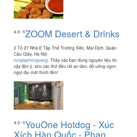
ZOOM Desert & Drinks
4.0
/ 5
2 Tổ 27 Nhà E Tập Thể Trường Xiếc, Mai Dịch, Quận
Cầu Giấy, Hà Nội
runglaphongvang
:
Thấy các bạn dùng nguyên liệu tin
cậy lắm ý, siro các thứ đều rất an tâm, đồ uống ngon
ngọt dịu mát thích lắm!
YouOne Hotdog - Xúc
4.0
/ 5
Xích Hàn Quốc - Phan