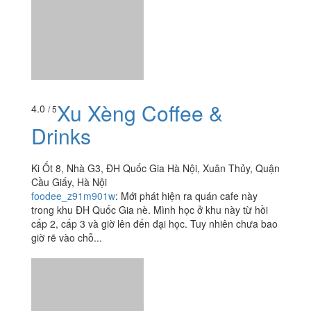
Ki Ốt 8, Nhà G3, ĐH Quốc Gia Hà Nội, Xuân Thủy, Quận
Cầu Giấy, Hà Nội
foodee_z91m901w
:
Mới phát hiện ra quán cafe này
trong khu ĐH Quốc Gia nè. Mình học ở khu này từ hồi
cấp 2, cấp 3 và giờ lên đến đại học. Tuy nhiên chưa bao
giờ rẽ vào chỗ...
Xem thêm
Ăn uống
-
Du lịch
-
Cưới hỏi
-
Làm đẹp
-
Vui chơi
-
Mua sắm
-
Giáo dục
-
Dịch vụ