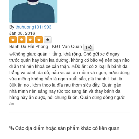
By
thuhuong1011993
Jan 08, 2016
Bánh Đa Hải Phòng - KĐT Văn Quán
1
❄️Không gian: quán 1 tầng, khá rộng. Chỗ gửi xe ở ngay
trước quán hay bên kia đường, không có bảo vệ nên bạn nào
đi ăn thì nên khoá xe cẩn thận. ❄️Đồ ăn: có 2 loại là bánh đa
trắng và bánh đa đỏ, nấu vs cá, ăn mềm và ngon, nước dùng
vừa miệng không hẳn là ngon xuất sắc, giá thành 1 bát là
30k ăn no , kèm theo là đĩa rau thơm siêu đầy. Quán gần
nhà mình nên sáng nay tức tốc sang ăn và thấy bánh đa
hàng này ăn được, nói chung là ổn. Quán cũng đông người
ăn
Các địa điểm hoặc sản phẩm khác có liên quan