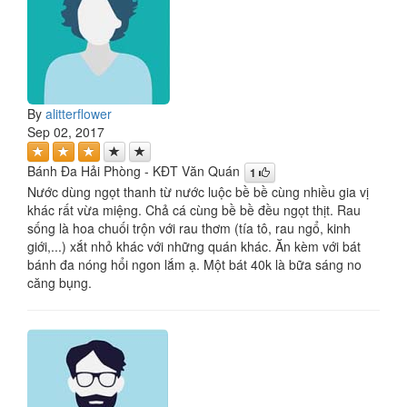
By
alitterflower
Sep 02, 2017
Bánh Đa Hải Phòng - KĐT Văn Quán
1
Nước dùng ngọt thanh từ nước luộc bề bề cùng nhiều gia vị
khác rất vừa miệng. Chả cá cùng bề bề đều ngọt thịt. Rau
sống là hoa chuối trộn với rau thơm (tía tô, rau ngổ, kinh
giới,...) xắt nhỏ khác với những quán khác. Ăn kèm với bát
bánh đa nóng hổi ngon lắm ạ. Một bát 40k là bữa sáng no
căng bụng.