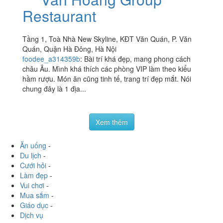
Restaurant
Tầng 1, Toà Nhà New Skyline, KĐT Văn Quán, P. Văn
Quán, Quận Hà Đông, Hà Nội
foodee_a314359b
:
Bài trí khá đẹp, mang phong cách
châu Âu. Mình khá thích các phòng VIP làm theo kiểu
hầm rượu. Món ăn cũng tinh tế, trang trí đẹp mắt. Nói
chung đây là 1 địa...
Xem thêm
Ăn uống
-
Du lịch
-
Cưới hỏi
-
Làm đẹp
-
Vui chơi
-
Mua sắm
-
Giáo dục
-
Dịch vụ