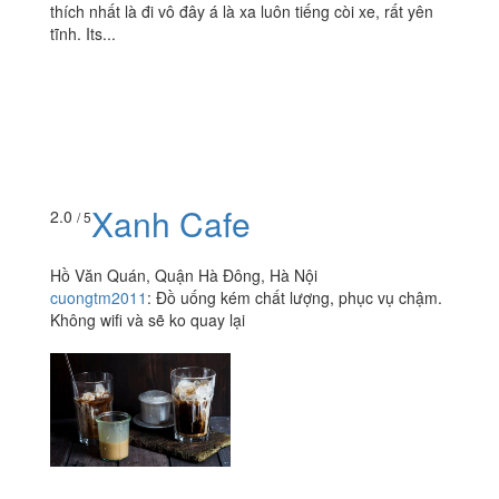
thích nhất là đi vô đây á là xa luôn tiếng còi xe, rất yên
tĩnh. Its...
Xanh Cafe
2.0
/ 5
Hồ Văn Quán, Quận Hà Đông, Hà Nội
cuongtm2011
:
Đồ uống kém chất lượng, phục vụ chậm.
Không wifi và sẽ ko quay lại