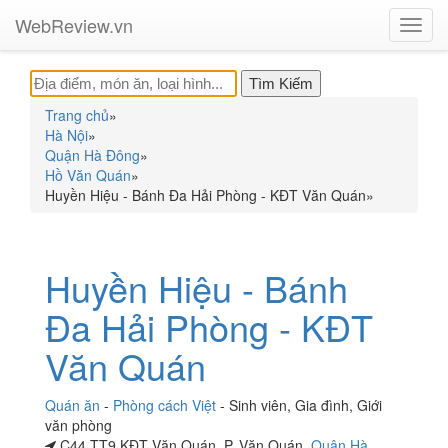
WebReview.vn
Toggl
navig
Trang chủ
»
Hà Nội
»
Quận Hà Đông
»
Hồ Văn Quán
»
Huyền Hiệu - Bánh Đa Hải Phòng - KĐT Văn Quán
»
Huyền Hiệu - Bánh
Đa Hải Phòng - KĐT
Văn Quán
Quán ăn
-
Phòng cách Việt
-
Sinh viên
,
Gia đình
,
Giới
văn phòng
C44 TT9 KĐT Văn Quán, P. Văn Quán,
Quận Hà