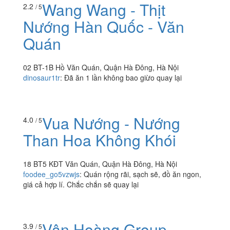
Wang Wang - Thịt
2.2
/ 5
Nướng Hàn Quốc - Văn
Quán
02 BT-1B Hồ Văn Quán, Quận Hà Đông, Hà Nội
dinosaur1tr
:
Đã ăn 1 lần không bao giừo quay lại
Vua Nướng - Nướng
4.0
/ 5
Than Hoa Không Khói
18 BT5 KĐT Văn Quán, Quận Hà Đông, Hà Nội
foodee_go5vzwjs
:
Quán rộng rãi, sạch sẽ, đồ ăn ngon,
giá cả hợp lí. Chắc chắn sẽ quay lại
Vân Hoàng Group
3.9
/ 5