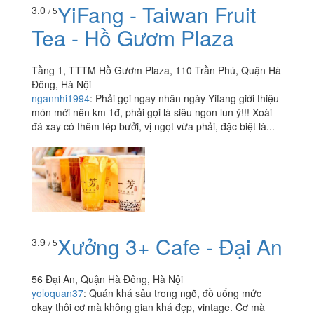
YiFang - Taiwan Fruit
3.0
/ 5
Tea - Hồ Gươm Plaza
Tầng 1, TTTM Hồ Gươm Plaza, 110 Trần Phú, Quận Hà
Đông, Hà Nội
ngannhi1994
:
Phải gọi ngay nhân ngày Yifang giới thiệu
món mới nên km 1đ, phải gọi là siêu ngon lun ý!!! Xoài
đá xay có thêm tép bưởi, vị ngọt vừa phải, đặc biệt là...
Xưởng 3+ Cafe - Đại An
3.9
/ 5
56 Đại An, Quận Hà Đông, Hà Nội
yoloquan37
:
Quán khá sâu trong ngõ, đồ uống mức
okay thôi cơ mà không gian khá đẹp, vintage. Cơ mà